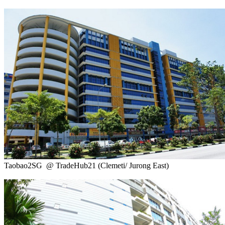
Taobao2SG @ TradeHub21 (Clemeti/ Jurong East)